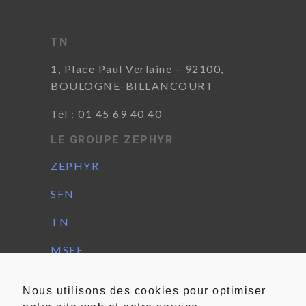
TN
1, Place Paul Verlaine –
92100,
BOULOGNE-BILLANCOURT
Tél : 01 45 69 40 40
LE GROUPE ZEPHYR
ZEPHYR
SFN
TN
MSEE
Mentions Légales
Nous utilisons des cookies pour optimiser
Politique de confidentialité